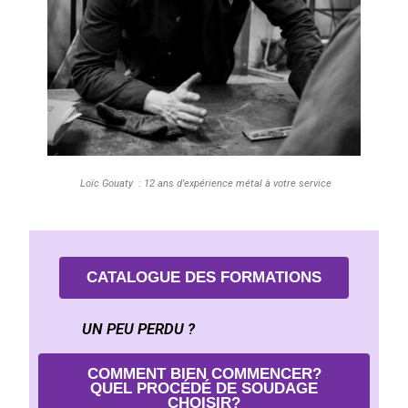
Loïc Gouaty : 1
2 ans d’expérience métal à votre service
CATALOGUE DES FORMATIONS
UN PEU PERDU ?
COMMENT BIEN COMMENCER?
QUEL PROCÉDÉ DE SOUDAGE
CHOISIR?